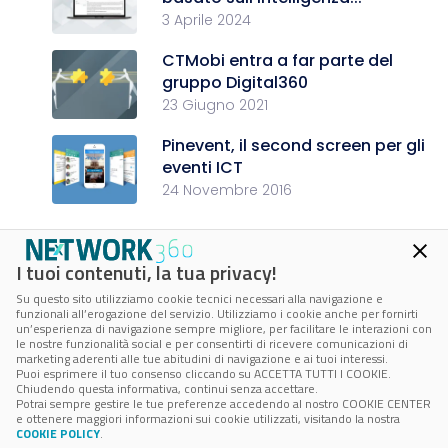
3 Aprile 2024
CTMobi entra a far parte del
gruppo Digital360
23 Giugno 2021
Pinevent, il second screen per gli
eventi ICT
24 Novembre 2016
I tuoi contenuti, la tua privacy!
Su questo sito utilizziamo cookie tecnici necessari alla navigazione e
funzionali all’erogazione del servizio. Utilizziamo i cookie anche per fornirti
CTMobi s.r.l.
un’esperienza di navigazione sempre migliore, per facilitare le interazioni con
le nostre funzionalità social e per consentirti di ricevere comunicazioni di
marketing aderenti alle tue abitudini di navigazione e ai tuoi interessi.
Puoi esprimere il tuo consenso cliccando su ACCETTA TUTTI I COOKIE.
P.IVA 05039070874
Chiudendo questa informativa, continui senza accettare.
Potrai sempre gestire le tue preferenze accedendo al nostro COOKIE CENTER
e ottenere maggiori informazioni sui cookie utilizzati, visitando la nostra
© 2026 CTMobi - Tutti i diritti riservati -
Cookie policy
-
Cookie Center
COOKIE POLICY
.
-
Privacy policy