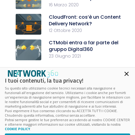
16 Marzo 2020
CloudFront: cos’è un Content
Delivery Network?
12 Ottobre 2020
CTMobi entra a far parte del
gruppo Digital360
23 Giugno 2021
I tuoi contenuti, la tua privacy!
Su questo sito utilizziamo cookie tecnici necessari alla navigazione e
funzionali all’erogazione del servizio. Utilizziamo i cookie anche per fornirti
CTMobi s.r.l.
un’esperienza di navigazione sempre migliore, per facilitare le interazioni con
le nostre funzionalità social e per consentirti di ricevere comunicazioni di
marketing aderenti alle tue abitudini di navigazione e ai tuoi interessi.
Puoi esprimere il tuo consenso cliccando su ACCETTA TUTTI I COOKIE.
P.IVA 05039070874
Chiudendo questa informativa, continui senza accettare.
Potrai sempre gestire le tue preferenze accedendo al nostro COOKIE CENTER
e ottenere maggiori informazioni sui cookie utilizzati, visitando la nostra
© 2026 CTMobi - Tutti i diritti riservati -
Cookie policy
-
Cookie Center
COOKIE POLICY
.
-
Privacy policy